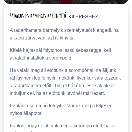
Radaros és kamerás kapunyitó
KILÉPÉSHEZ
A radar/kamera bármelyik személyautót kiengedi, ha
a kapu zárva van, azt is kinyitja.
Kifelé hajtásnál folytonos lassú sebességgel kell
áthaladni alattuk a sorompóig.
Ha valaki még áll előttünk a sorompónál, ne álljunk
rá! Így nem fog felnyílni nekünk. Ilyenkor várakozzunk
a radar/kamera előtt 10m-el hátrébb, és csak akkor
induljunk el, ha az előttünk lévőnél már lezárt.
Ezután a sorompó felnyílik. Várjuk meg a teljesen
nyitott állapotot.
Fontos, hogy ne álljunk meg a sorompó előtt, ha az