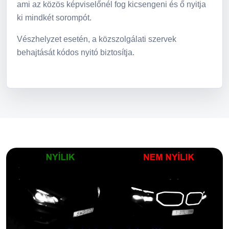
ami az közös képviselőnél fog kicsengeni és ő nyitja
ki mindkét sorompót.
Vészhelyzet esetén, a közszolgálati szervek
behajtását kódos nyitó biztosítja.