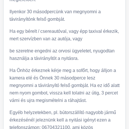
Ilyenkor 30 másodpercünk van megnyomni a
távirányítónk felső gombját.
Ha egy bérelt / csereautóval, vagy épp taxival érkezik,
mert szervízben van az autója, vagy
be szeretne engedni az orvosi ügyeletet, nyugodtan
használja a távirányítót a nyitásra.
Ha Önhöz érkeznek kérje meg a sofőrt, hogy álljon a
kamera elé és Önnek 30 másodperce lesz
megnyomni a távirányító felső gombját. Ha ez idő alatt
nem nyom gombot, vissza kell tolatni az útig, 3 percet
várni és ujra megismételni a ráhajtást.
Egyéb helyzetekben, pl. bútorszállító nagyobb jármű
érkezésénél jeleznünk kell a nyitási igényt ezen a
telefonszámon: 06704321100, ami közös