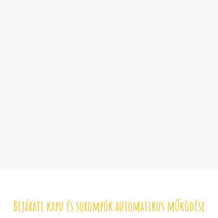
Bejárati kapu és sorompók automatikus működése