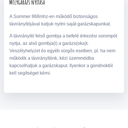
Mélygarázs nyitása
A Sommer 868mhz-en működő biztonságos
távirányítójával tudjuk nyitni saját garázskapunkat.
A távirányító felső gombja a befelé érkezési sorompót
nyitja, az alsó gombja(i) a garázs(oka)t.
Veszélyhelyzet és egyéb sürgős esetben, pl. ha nem
működik a távirányítónk, kézi üzemmódba
kapcsolhatjuk a garázskaput. Ilyenkor a gondnoktól
kell segítséget kérni.