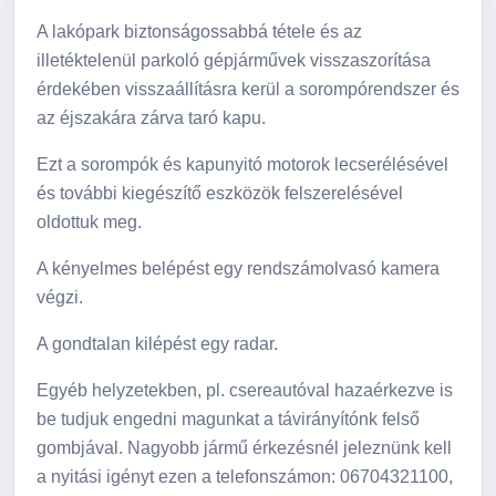
A lakópark biztonságossabbá tétele és az
illetéktelenül parkoló gépjárművek visszaszorítása
érdekében visszaállításra kerül a sorompórendszer és
az éjszakára zárva taró kapu.
Ezt a sorompók és kapunyitó motorok lecserélésével
és további kiegészítő eszközök felszerelésével
oldottuk meg.
A kényelmes belépést egy rendszámolvasó kamera
végzi.
A gondtalan kilépést egy radar.
Egyéb helyzetekben, pl. csereautóval hazaérkezve is
be tudjuk engedni magunkat a távirányítónk felső
gombjával. Nagyobb jármű érkezésnél jeleznünk kell
a nyitási igényt ezen a telefonszámon: 06704321100,