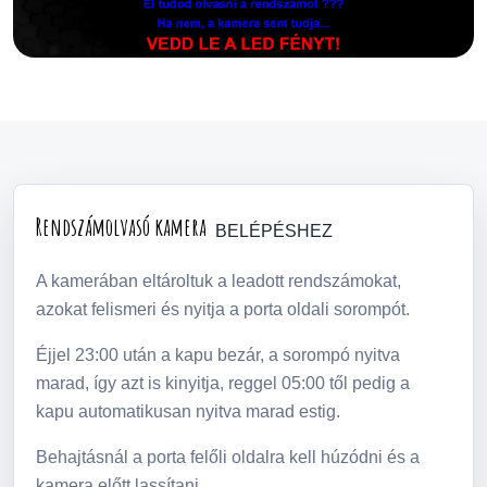
Rendszámolvasó kamera
BELÉPÉSHEZ
A kamerában eltároltuk a leadott rendszámokat,
azokat felismeri és nyitja a porta oldali sorompót.
Éjjel 23:00 után a kapu bezár, a sorompó nyitva
marad, így azt is kinyitja, reggel 05:00 től pedig a
kapu automatikusan nyitva marad estig.
Behajtásnál a porta felőli oldalra kell húzódni és a
kamera előtt lassítani.